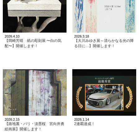
2026.4.10
2026.3.18
【岡崎芳晴 紙の彫刻展 〜白の気
【大川みゆき展～清らかなる光の降
配〜】開催します！
る日に…】開催します！
2026.2.15
2026.1.14
【路地裏・パリ・淡墨桜 宮向井勇
2連覇達成！
絵画展】開催します！