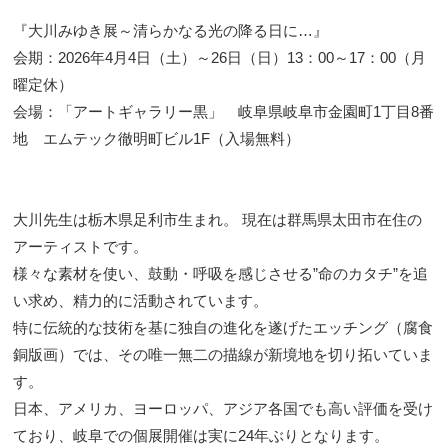
『大川みゆき展～清らかなる光の降る日に…』
会期：2026年4月4日（土）～26日（日）13：00～17：00（月
曜定休）
会場：「アートギャラリー黒」 岐阜県岐阜市金園町1丁目8番
地 エムテック徹明町ビル1F（入場無料）
大川先生は栃木県足利市生まれ。 現在は群馬県太田市在住の
アーティストです。
様々な素材を使い、鼓動・呼吸を感じさせる”命のカタチ”を追
い求め、精力的に活動されています。
特に伝統的な技術を基に独自の進化を遂げたエッチング（腐食
銅版画）では、その唯一無二の描線が新境地を切り拓いていま
す。
日本、アメリカ、ヨーロッパ、アジア各国でも高い評価を受け
ており、岐阜での個展開催は実に24年ぶりとなります。