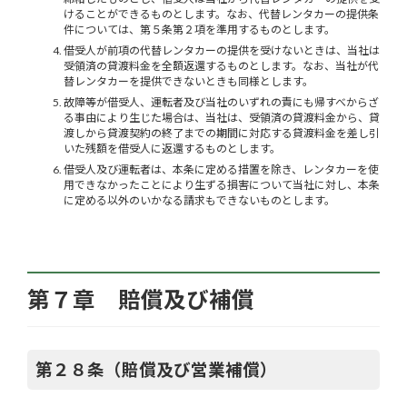
けることができるものとします。なお、代替レンタカーの提供条
件については、第５条第２項を準用するものとします。
借受人が前項の代替レンタカーの提供を受けないときは、当社は
受領済の貸渡料金を全額返還するものとします。なお、当社が代
替レンタカーを提供できないときも同様とします。
故障等が借受人、運転者及び当社のいずれの責にも帰すべからざ
る事由により生じた場合は、当社は、受領済の貸渡料金から、貸
渡しから貸渡契約の終了までの期間に対応する貸渡料金を差し引
いた残額を借受人に返還するものとします。
借受人及び運転者は、本条に定める措置を除き、レンタカーを使
用できなかったことにより生ずる損害について当社に対し、本条
に定める以外のいかなる請求もできないものとします。
第７章 賠償及び補償
第２８条（賠償及び営業補償）