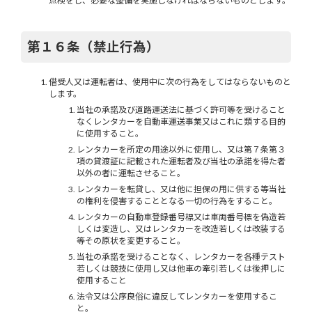
点検をし、必要な整備を実施しなければならないものとします。
第１６条（禁止行為）
借受人又は運転者は、使用中に次の行為をしてはならないものと
します。
当社の承諾及び道路運送法に基づく許可等を受けること
なくレンタカーを自動車運送事業又はこれに類する目的
に使用すること。
レンタカーを所定の用途以外に使用し、又は第７条第３
項の貸渡証に記載された運転者及び当社の承諾を得た者
以外の者に運転させること。
レンタカーを転貸し、又は他に担保の用に供する等当社
の権利を侵害することとなる一切の行為をすること。
レンタカーの自動車登録番号標又は車両番号標を偽造若
しくは変造し、又はレンタカーを改造若しくは改装する
等その原状を変更すること。
当社の承諾を受けることなく、レンタカーを各種テスト
若しくは競技に使用し又は他車の牽引若しくは後押しに
使用すること
法令又は公序良俗に違反してレンタカーを使用するこ
と。