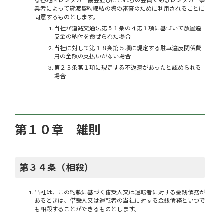
る各地区レンタカー協会並びにこれらの会員であるレンタカー事
業者によって貸渡契約締結の際の審査のために利用されることに
同意するものとします。
当社が道路交通法第５１条の４第１項に基づいて放置違
反金の納付を命ぜられた場合
当社に対して第１８条第５項に規定する駐車違反関係費
用の全額の支払いがない場合
第２３条第１項に規定する不返還があったと認められる
場合
第１０章 雑則
第３４条（相殺）
当社は、この約款に基づく借受人又は運転者に対する金銭債務が
あるときは、借受人又は運転者の当社に対する金銭債務といつで
も相殺することができるものとします。