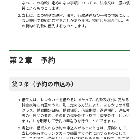
なお、この約款に定めのない事項については、法令又は一般の慣
習によるものとします。
当社は、この約款の趣旨、法令、行政通達及び一般の慣習に反し
ない範囲で特約に応ずることがあります。特約した場合には、そ
の特約が約款に優先するものとします。
第２章 予約
第２条（予約の申込み）
借受人は、レンタカーを借りるにあたって、約款及び別に定める
料金表等に同意のうえ、別に定める方法により、あらかじめ車種
クラス、借受開始日時、借受場所、借受期間、返還場所、運転者
等の付属品の要否、その他の借受条件（以下「借受条件」といい
ます。）を明示して予約の申込みを行うことができます。
当社は、借受人から予約の申込みがあったときは、原則として、
当社の保有するレンタカーの範囲内で予約に応ずるものとしま
す。この場合、借受人は、当社が特に認める場合を除き、別に定