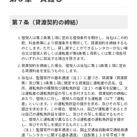
第７条（貸渡契約の締結）
借受人は第２条第１項に定める借受条件を明示し、当社はこの約
款、料金表等により貸渡条件を明示して、貸渡契約を締結するも
のとします。ただし、貸し渡すことができるレンタカーがない場
合又は借受人若しくは運転者が第8条第１項若しくは第２項各号
のいずれかに該当する場合を除きます。
貸渡契約を締結した場合、借受人は当社に第１0条第１項に定め
る貸渡料金を支払うものとします。
当社は、監督官庁の基本通達（注１）に基づき、貸渡簿（貸渡原
票）及び第１3条第１項に規定する貸渡証に運転者の氏名、住
所、運転免許の種類及び運転免許証（注２）の番号を記載し、又
は運転者の運転免許証の写しを添付するため、貸渡契約の締結に
あたり、借受人に対し、借受人の指定する運転者（以下「運転
者」といいます。）の運転免許証の提示を求め、及びその写しの
提出を求めます。この場合、借受人は、自己が運転者であるとき
は自己の運転免許証を提示し、及びその写しを提出するものと
し、借受人と運転者が異なるときは運転者の運転免許証を提示
し、及びその写しを提出するものとします。
（注１）監督官庁の基本通達とは、国土交通省自動車交通局長通
達「レンタカーに関する基本通達」（自旅第１３８号 平成７年