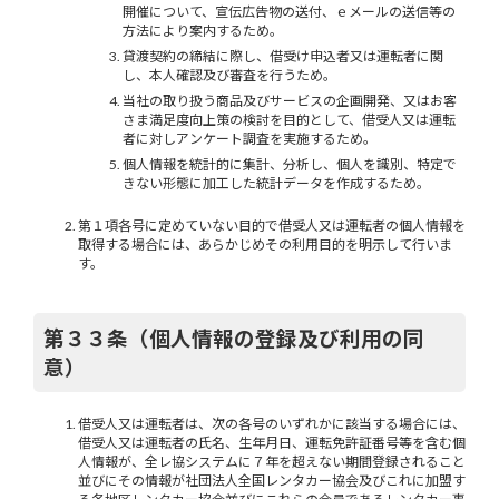
開催について、宣伝広告物の送付、ｅメールの送信等の
方法により案内するため。
貸渡契約の締結に際し、借受け申込者又は運転者に関
し、本人確認及び審査を行うため。
当社の取り扱う商品及びサービスの企画開発、又はお客
さま満足度向上策の検討を目的として、借受人又は運転
者に対しアンケート調査を実施するため。
個人情報を統計的に集計、分析し、個人を識別、特定で
きない形態に加工した統計データを作成するため。
第１項各号に定めていない目的で借受人又は運転者の個人情報を
取得する場合には、あらかじめその利用目的を明示して行いま
す。
第３３条（個人情報の登録及び利用の同
意）
借受人又は運転者は、次の各号のいずれかに該当する場合には、
借受人又は運転者の氏名、生年月日、運転免許証番号等を含む個
人情報が、全レ協システムに７年を超えない期間登録されること
並びにその情報が社団法人全国レンタカー協会及びこれに加盟す