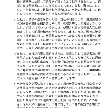
扱い警察署に出頭して違反を処理するよう指示するものとし、借
受人又は運転者はこれに従うものとします。なお、当社は、レン
タカーが警察により移動された場合には、当社の判断により、自
らレンタカーを警察から引き取る場合があります。
当社は、前項の指示を行った後、当社の判断により、違反処理の
状況を交通反則告知書又は納付書、領収書等により確認するもの
とし、処理されていない場合には、処理されるまで借受人又は運
転者に対して前項の指示を行うものとします。また、当社は借受
人又は運転者に対し、放置駐車違反をした事実及び警察署等に出
頭し、違反者として法律上の措置に従うことを自認する旨の当社
所定の文書（以下「自認書」といいます。）に自ら署名するよう
求め、借受人又は運転者はこれに従うものとします。
当社は、当社が必要に認めた場合は、警察に対して自認書及び貸
渡証等の個人情報を含む資料を提出する等により借受人又は運転
者に対する放置駐車違反に係る責任追及のための必要な協力を行
うほか、公安委員会に対して道路交通法第５１条の４第６項に定
める弁明書及び自認書並びに貸渡証等の資料を提出し、事実関係
を報告する等の必要な法的措置をとることができるものとし、借
受人又は運転者はこれに同意するのとします。
当社が道路交通法第５１条の４第１項の放置違反金納付命令を受
け放置違反金を納付した場合又は借受人若しくは運転者の探索及
びレンタカーの引き取りに要した費用等を負担した場合には、借
受人又は運転者は当社に対して放置違反金相当額及び 当社が負
担した費用について賠償する責任を負うものとします。この場
合、借受人又は運転者は、当社に対して、当社の指定する期日ま