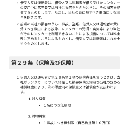
借受人又は運転者は、借受人又は運転者が借り受けたレンタカー
の使用中に第三者又は当社に損害を与えたときは、その損害を賠
償するものとします。ただし、当社の責に帰すべき事由による場
合を除きます。
前項の当社の損害のうち、事故、盗難、借受人又は運転者の責に
帰すべき事由による故障、レンタカーの汚損・臭気等により当社
がそのレンタカーを利用できないことによる損害については料金
表に定めるところによるものとし、借受人又は運転者はこれを支
払うものとします。
第２９条（保険及び保障）
借受人又は運転者が第２８条第１項の賠償責任を負うときは、当
社がレンタカーについて締結した損害保険契約及び当社の定める
補償制度により、次の限度内の保険金又は補償金が支払われま
す。
対人補償
１名につき無制限
対物補償
１事故につき無制限（自己負担額１０万円）