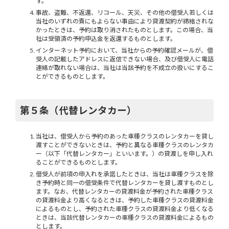
す。
事故、盗難、不返還、リコール、天災、その他の借受人若しくは
当社のいずれの責にもよらない事由により貸渡契約が締結されな
かったときは、予約は取り消されたものとします。この場合、当
社は受領済の予約申込金を返還するものとします。
インターネット予約において、当社からの予約確認メールが、借
受人の記載したアドレスに返信できない場合、及び借受人に電話
連絡が取れない場合は、当社は当該予約を不成立の扱いにするこ
とができるものとします。
第５条（代替レンタカー）
当社は、借受人から予約のあった車種クラスのレンタカーを貸し
渡すことができないときは、予約と異なる車種クラスのレンタカ
ー（以下「代替レンタカー」といいます。）の貸渡しを申し入れ
ることができるものとします。
借受人が前項の申入れを承諾したときは、当社は車種クラスを除
き予約時と同一の借受条件で代替レンタカーを貸し渡すものとし
ます。なお、代替レンタカーの貸渡料金が予約された車種クラス
の貸渡料金より高くなるときは、予約した車種クラスの貸渡料金
によるものとし、予約された車種クラスの貸渡料金より低くなる
ときは、当該代替レンタカーの車種クラスの貸渡料金によるもの
とします。