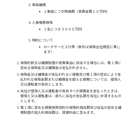
車両補償
１事故につき時価額（免責金額１０万円）
人身傷害保険
１名につき３０００万円
特約について
ロードサービス付帯（条件は保険会社規定に準じ
ます）
保険約款又は補償制度の免責事由に該当する場合には、第１項に
定める保険金又は補償金は支払われません。
保険金又は補償金が支払われない損害及び第１項の定めにより支
払われる保険金額または補償金を超える損害については、借受人
又は運転者の負担とします。
当社が借受人又は運転者の負担すべき損害金を支払ったときは、
借受人又は運転者は、直ちに当社の支払額を当社に弁済するもの
とします。
第１項に定める損害保険契約の保険料相当額及び当社の定める補
償制度の加入料相当額は、貸渡料金に含みます。