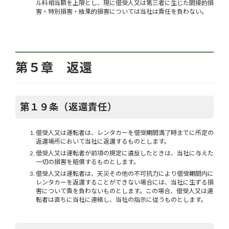
ル料相当額を上限とし、現に借受人又は第三者に生じた間接的損
害・特別損害・結果的損害については当社は責任を負わない。
第５章 返還
第１９条（返還責任）
借受人又は運転者は、レンタカーを借受期間満了時までに所定の
返還場所において当社に返還するものとします。
借受人又は運転者が前項の規定に違反したときは、当社に与えた
一切の損害を賠償するものとします。
借受人又は運転者は、天災その他の不可抗力により借受期間内に
レンタカーを返還することができない場合には、当社に生ずる損
害について責を負わないものとします。この場合、借受人又は運
転者は直ちに当社に連絡し、当社の指示に従うものとします。