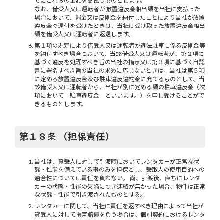
でにこれらの金額を支払うものとします。
なお、借受人又は運転者が 放置違反金相当額を当社に支払った
場合において、罰金又は反則金を納付したことにより当社が放置
違反金の還付を受けたときは、当社は受け取った放置違反金相当
額を借受人又は運転者に返還します。
第１項の規定により借受人又は運転者が違法駐車に係る反則金等
を納付すべき場合において、当該借受人又は運転者が、第２項に
基づく違反を処理すべき旨の当社の指示又は第３項に基づく自認
書に署名すべき旨の当社の求めに応じないときは、当社は第５項
に定める放置違反金及び駐車違反違約金に充てるものとして、当
該借受人又は運転者から、当社が別に定める額の駐車違反金（次
項において「駐車違反金」といいます。）を申し受けることがで
きるものとします。
第１８条 （担保責任）
当社は、貸受人に対して引渡時においてレンタカーが正常な状
態・性能を備えている事のみを担保とし、受取人の使用目的への
適合性については責任を負わない。 尚、引渡後、直ちにレンタ
カーの状態・性能の欠陥につき連絡が無かった場合、物件は正常
な状態・性能で引き渡されたものとする。
レンタカーに関して、当社に責任を返すべき理由によって当社が
貸受人に対して損害賠償を負う場合は、個別契約におけるレンタ