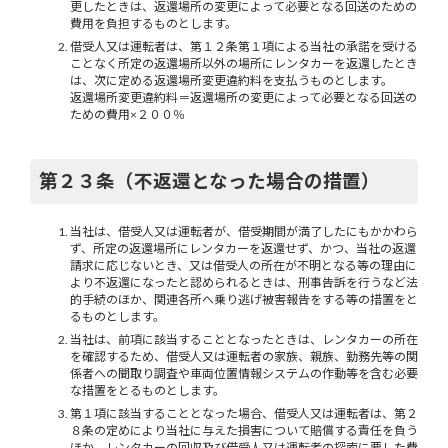
更したときは、返還場所の変更によって必要となる回送のための
費用を負担するものとします。
借受人又は運転者は、第１２条第１項による当社の承諾を受ける
ことなく所定の返還場所以外の場所にレンタカーを返還したとき
は、次に定める返還場所変更違約料を支払うものとします。
返還場所変更違約料＝返還場所の変更によって必要となる回送の
ための費用×２００％
第２３条（不返還となった場合の措置）
当社は、借受人又は運転者が、借受期間が満了したにもかかわら
ず、所定の返還場所にレンタカーを返還せず、かつ、当社の返還
請求に応じないとき、又は借受人の所在が不明となる等の理由に
より不返還になったと認められるときは、刑事告訴を行うなど法
的手続のほか、関連各所へ乗り逃げ被害報告をする等の措置をと
るものとします。
当社は、前項に該当することとなったときは、レンタカーの所在
を確認するため、借受人又は運転者の家族、親族、勤務先等の関
係者への聞取り調査や車両位置情報システムの作動等を含む必要
な措置をとるものとします。
第１項に該当することとなった場合、借受人又は運転者は、第２
８条の定めにより当社に与えた損害について賠償する責任を負う
ほか、レンタカーの回収及び借受人又は運転者の探索に要した費