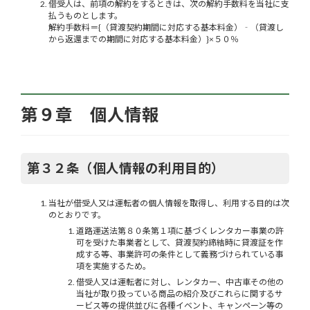
借受人は、前項の解約をするときは、次の解約手数料を当社に支
払うものとします。
解約手数料＝{（貸渡契約期間に対応する基本料金）‐（貸渡し
から返還までの期間に対応する基本料金）}×５０％
第９章 個人情報
第３２条（個人情報の利用目的）
当社が借受人又は運転者の個人情報を取得し、利用する目的は次
のとおりです。
道路運送法第８０条第１項に基づくレンタカー事業の許
可を受けた事業者として、貸渡契約締結時に貸渡証を作
成する等、事業許可の条件として義務づけられている事
項を実施するため。
借受人又は運転者に対し、レンタカー、中古車その他の
当社が取り扱っている商品の紹介及びこれらに関するサ
ービス等の提供並びに各種イベント、キャンペーン等の