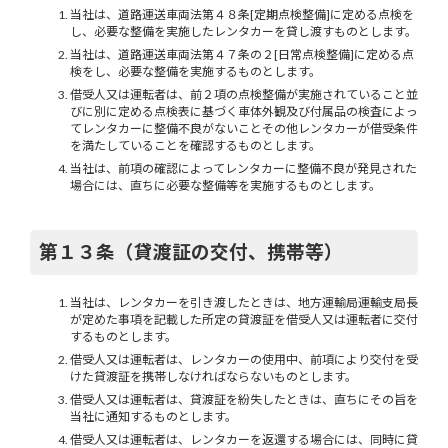
当社は、道路運送車両法第４８条[定期点検整備]に定める点検を
し、必要な整備を実施したレンタカーを貸し渡すものとします。
当社は、道路運送車両法第４７条の２[日常点検整備]に定める点
検をし、必要な整備を実施するものとします。
借受人又は運転者は、前２項の点検整備が実施されていること並
びに別に定める点検表に基づく車体外観及び付属品の検査によっ
てレンタカーに整備不良がないことその他レンタカーが借受条件
を満たしていることを確認するものとします。
当社は、前項の確認によってレンタカーに整備不良が発見された
場合には、直ちに必要な整備等を実施するものとします。
第１３条（貸渡証の交付、携帯等）
当社は、レンタカーを引き渡したときは、地方運輸局運輸支局長
が定めた事項を記載した所定の貸渡証を借受人又は運転者に交付
するものとします。
借受人又は運転者は、レンタカーの使用中、前項により交付を受
けた貸渡証を携帯しなければならないものとします。
借受人又は運転者は、貸渡証を紛失したときは、直ちにその旨を
当社に通知するものとします。
借受人又は運転者は、レンタカーを返還する場合には、同時に貸