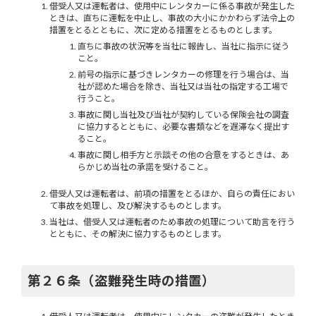
借受人又は運転者は、使用中にレンタカーに係る事故が発生した
ときは、直ちに運転を中止し、事故の大小にかかわらず法令上の
措置をとるとともに、次に定める措置をとるものとします。
直ちに事故の状況等を当社に報告し、当社に指示に従う
こと。
前号の指示に基づきレンタカーの修理を行う場合は、当
社が認めた場合を除き、当社又は当社の指定する工場で
行うこと。
事故に関し当社及び当社が契約している保険会社の調査
に協力するとともに、必要な書類などを遅滞なく提出す
ること。
事故に関し相手方と示談その他の合意をするときは、あ
らかじめ当社の承諾を受けること。
借受人又は運転者は、前項の措置をとるほか、自らの責任におい
て事故を処理し、及び解決するものとします。
当社は、借受人又は運転者のため事故の処理について助言を行う
とともに、その解決に協力するものとします。
第２６条（盗難発生時の措置）