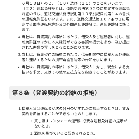
６月１３日）の２．（１０）及び（１１）のことをいいます。
（注２）運転免許証とは、道路交通法第９２条に規定する運転免
許証のうち、道路交通法施行規則第１９条別記様式第１４の書式
の運転免許証をいいます。また、道路交通法第１０７条の２に規
定する国際運転免許証又は外国運転免許証は、運転免許証に準じ
ます。
当社は、貸渡契約の締結にあたり、借受人及び運転者に対し、運
転免許証のほかに本人確認ができる書類の提示を求め、及び提出
された書類の写しをとることがあります。
当社は、貸渡契約の締結にあたり、借受期間中に借受人及び運転
者と連絡するための携帯電話番号等の告知を求めます。
当社は、貸渡契約の締結にあたり、借受人に対し、現金による支
払いを求め、又はその他の支払方法を指定することがあります。
第８条（貸渡契約の締結の拒絶）
借受人又は運転者が次の各号のいずれかに該当するときは、貸渡
契約を締結することができないものとします。
貸し渡すレンタカーの運転に必要な運転免許証の提示が
ないとき。
酒気を帯びていると認められるとき。