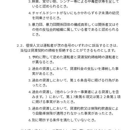
麻薬、覚せい剤、シンナー等による中毒症状等を呈して
いると認められるとき。
チャイルドシートがないにもかかわらず６才未満の幼児
を同乗させるとき。
暴力団、暴力団関係団体の構成員若しくは関係者又はそ
の他の反社会的組織に属している者であると認められる
とき。
2．借受人又は運転者が次の各号のいずれかに該当するときは、
当社は貸渡契約の締結を拒絶することができるものとします。
予約に際して定めた運転者と貸渡契約締結時の運転者と
が異なるとき。
過去の貸渡しにおいて、貸渡料金の支払いを滞納した事
実があるとき。
過去の貸渡しにおいて、第１６条各号に掲げる行為があ
ったとき。
過去の貸渡し（他のレンタカー事業者による貸渡しを含
みます。）において、第１7条第６項又は第２２条第１項
に掲げる事実があったとき。
過去の貸渡しにおいて、貸渡約款又は保険約款違反によ
り自動車保険が適用されなかった事実があったとき。
別に明示する条件を満たしていないとき。