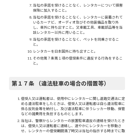
当社の承諾を受けることなく、レンタカーについて損害
保険に加入すること。
当社の承諾を受けることなく、レンタカーに装着されて
いるカーナビ、オーディオ及びその他装備品を取り外
し、車外に持ち出すこと。又車載工具、車載部品等を当
該レンタカー以外に用いること。
当社の承諾を受けることなく、ペットを同乗させるこ
と。
レンタカーを日本国外に持ち出すこと。
その他第７条第１項の借受条件に違反する行為をするこ
と。
第１７条 （違法駐車の場合の措置等）
借受人又は運転者は、使用中にレンタカーに関し道路交通法に定
める違法駐車をしたときは、借受人又は運転者は自ら違法駐車に
係る反則金等を納付し、及び違法駐車に伴うレッカー移動、保管
などの諸費用を負担するものとします。
当社は、警察からレンタカーの放置駐車違反の連絡を受けたとき
は、借受人又は運転者に連絡し、速やかにレンタカーを移動さ
せ、レンタカーの借受期間満了時又は当社の指示する時までに取