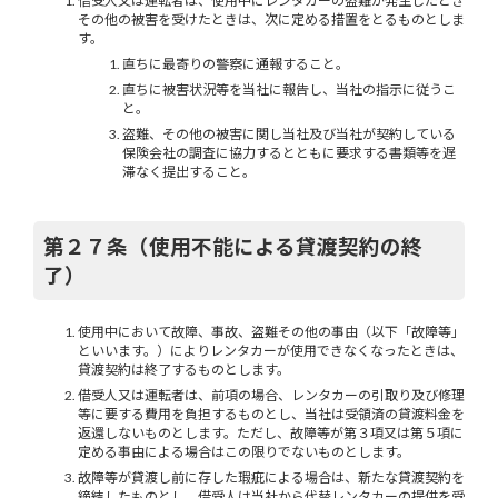
借受人又は運転者は、使用中にレンタカーの盗難が発生したとき
その他の被害を受けたときは、次に定める措置をとるものとしま
す。
直ちに最寄りの警察に通報すること。
直ちに被害状況等を当社に報告し、当社の指示に従うこ
と。
盗難、その他の被害に関し当社及び当社が契約している
保険会社の調査に協力するとともに要求する書類等を遅
滞なく提出すること。
第２７条（使用不能による貸渡契約の終
了）
使用中において故障、事故、盗難その他の事由（以下「故障等」
といいます。）によりレンタカーが使用できなくなったときは、
貸渡契約は終了するものとします。
借受人又は運転者は、前項の場合、レンタカーの引取り及び修理
等に要する費用を負担するものとし、当社は受領済の貸渡料金を
返還しないものとします。ただし、故障等が第３項又は第５項に
定める事由による場合はこの限りでないものとします。
故障等が貸渡し前に存した瑕疵による場合は、新たな貸渡契約を
締結したものとし、借受人は当社から代替レンタカーの提供を受