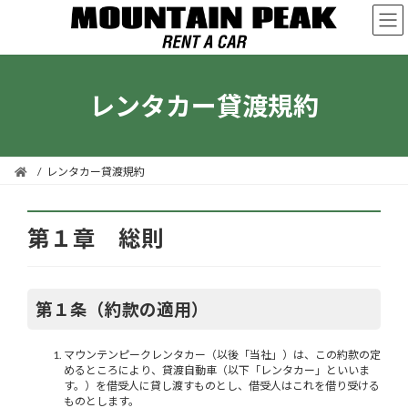
コ
ナ
ン
ビ
テ
ゲ
ン
ー
ツ
シ
レンタカー貸渡規約
へ
ョ
ス
ン
キ
に
ッ
移
プ
動
レンタカー貸渡規約
第１章 総則
第１条（約款の適用）
マウンテンピークレンタカー（以後「当社」）は、この約款の定
めるところにより、貸渡自動車（以下「レンタカー」といいま
す。）を借受人に貸し渡すものとし、借受人はこれを借り受ける
ものとします。