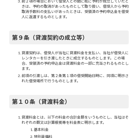
前２項の場合において借受人との間に既に予約が成立していたと
きは、予約の取消があったものとして取り扱い、借受人から予約
取消手数料の支払いがあったときは、受領済の予約申込金を借受
人に返還するものとします。
第９条（貸渡契約の成立等）
貸渡契約は、借受人が当社に貸渡料金を支払い、当社が借受人に
レンタカーを引き渡したときに成立するものとします。この場
合、受領済の予約申込金は貸渡料金の一部に充当されるものとし
ます。
前項の引渡しは、第２条第１項の借受開始日時に、同項に明示さ
れた借受場所で行うものとします。
第１０条（貸渡料金）
貸渡料金とは、以下の料金の合計金額をいうものとし、当社はそ
れぞれの額又は計算根拠等を料金表に明示します。
基本料金
特別装備料