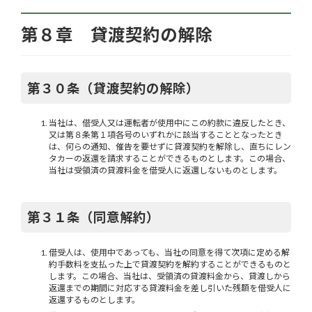
第８章 貸渡契約の解除
第３０条（貸渡契約の解除）
当社は、借受人又は運転者が使用中にこの約款に違反したとき、
又は第８条第１項各号のいずれかに該当することとなったとき
は、何らの通知、催告を要せずに貸渡契約を解除し、直ちにレン
タカーの返還を請求することができるものとします。この場合、
当社は受領済の貸渡料金を借受人に返還しないものとします。
第３１条（同意解約）
借受人は、使用中であっても、当社の同意を得て次項に定める解
約手数料を支払った上で貸渡契約を解約することができるものと
します。この場合、当社は、受領済の貸渡料金から、貸渡しから
返還までの期間に対応する貸渡料金を差し引いた残額を借受人に
返還するものとします。