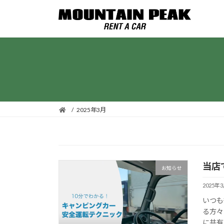
コ
ナ
ン
ビ
テ
ゲ
ン
ー
ツ
シ
へ
ョ
ス
ン
キ
に
ッ
移
2025年3月
プ
動
当店
お知らせ
2025年
いつも
る方々
に共有