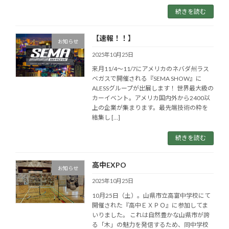
続きを読む
【速報！！】
お知らせ
2025年10月25日
来月11/4～11/7にアメリカのネバダ州ラス
ベガスで開催される『SEMA SHOW』に
ALESSグループが出展します！ 世界最大級の
カーイベント。アメリカ国内外から2400以
上の企業が集まります。最先端技術の粋を
結集し […]
続きを読む
高中EXPO
お知らせ
2025年10月25日
10月25日（土）。山県市立高富中学校にて
開催された『高中ＥＸＰＯ』に参加してま
いりました。 これは自然豊かな山県市が誇
る「木」の魅力を発信するため、同中学校