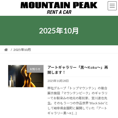
コ
ナ
ン
ビ
テ
ゲ
ン
ー
ツ
シ
2025年10月
へ
ョ
ス
ン
キ
に
ッ
移
プ
動
2025年10月
アートギャラリー「黒～Koku～」再
お知らせ
開します！
2025年10月28日
弊社グループ「トップマウンテン」の複合
展示施設「マウンテンピーク」のギャラリ
ーでお馴染みの地元の彫刻家、宮川達也先
生。そのもう一つの作品世界”Black Side”と
して岐阜県金園町に展開していた「アート
ギャラリー黒～K […]