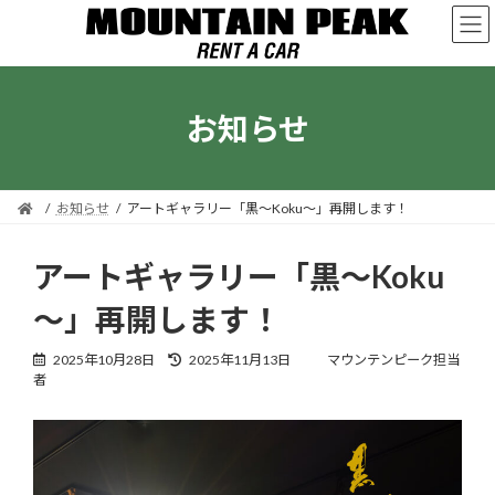
コ
ナ
ン
ビ
テ
ゲ
ン
ー
ツ
シ
お知らせ
へ
ョ
ス
ン
キ
に
ッ
移
プ
動
お知らせ
アートギャラリー「黒～Koku～」再開します！
アートギャラリー「黒～Koku
～」再開します！
最
2025年10月28日
2025年11月13日
マウンテンピーク担当
終
者
更
新
日
時
: