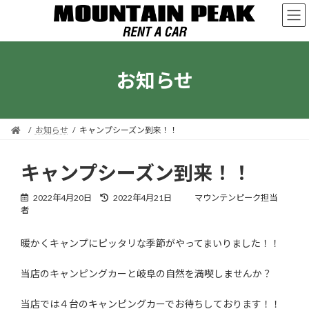
コ
ナ
ン
ビ
テ
ゲ
ン
ー
ツ
シ
お知らせ
へ
ョ
ス
ン
キ
に
ッ
移
プ
動
お知らせ
キャンプシーズン到来！！
キャンプシーズン到来！！
最
2022年4月20日
2022年4月21日
マウンテンピーク担当
終
者
更
新
暖かくキャンプにピッタリな季節がやってまいりました！！
日
時
:
当店のキャンピングカーと岐阜の自然を満喫しませんか？
当店では４台のキャンピングカーでお待ちしております！！