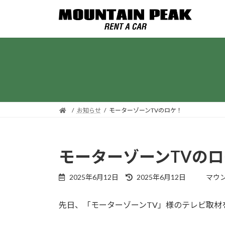
コ
ナ
ン
ビ
テ
ゲ
ン
ー
ツ
シ
へ
ョ
ス
ン
キ
に
ッ
移
お知らせ
モーターゾーンTVのロケ！
プ
動
モーターゾーンTVの
最
2025年6月12日
2025年6月12日
マウ
終
更
先日、「モーターゾーンTV」様のテレビ取材
新
日