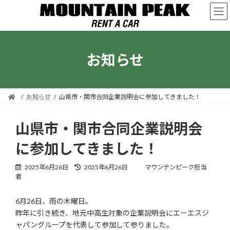
コ
ナ
ン
ビ
テ
ゲ
ン
ー
ツ
シ
お知らせ
へ
ョ
ス
ン
キ
に
ッ
移
プ
動
お知らせ
山県市・関市合同企業説明会に参加してきました！
山県市・関市合同企業説明会
に参加してきました！
最
2025年6月26日
2025年6月26日
マウンテンピーク担当
終
者
更
新
6月26日、雨の木曜日。
日
昨年に引き続き、地元中高生対象の企業説明会にエーエスジ
時
:
ャパングループを代表して参加して参りました。