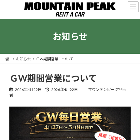
コ
ナ
ン
ビ
テ
ゲ
ン
ー
ツ
シ
お知らせ
へ
ョ
ス
ン
キ
に
ッ
移
プ
動
お知らせ
ＧW期間営業について
ＧW期間営業について
最
2026年4月22日
2026年4月22日
マウンテンピーク担当
終
者
更
新
日
時
: