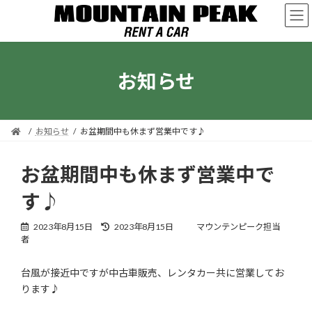
コ
ナ
ン
ビ
テ
ゲ
ン
ー
ツ
シ
お知らせ
へ
ョ
ス
ン
キ
に
ッ
移
プ
動
お知らせ
お盆期間中も休まず営業中です♪
お盆期間中も休まず営業中で
す♪
最
2023年8月15日
2023年8月15日
マウンテンピーク担当
終
者
更
新
台風が接近中ですが中古車販売、レンタカー共に営業してお
日
ります♪
時
: