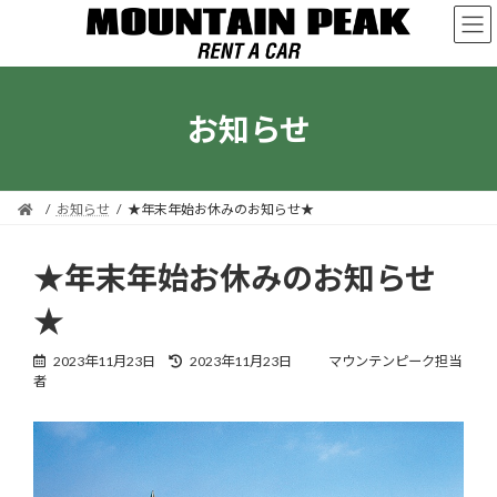
コ
ナ
ン
ビ
テ
ゲ
ン
ー
ツ
シ
お知らせ
へ
ョ
ス
ン
キ
に
ッ
移
プ
動
お知らせ
★年末年始お休みのお知らせ★
★年末年始お休みのお知らせ
★
最
2023年11月23日
2023年11月23日
マウンテンピーク担当
終
者
更
新
日
時
: